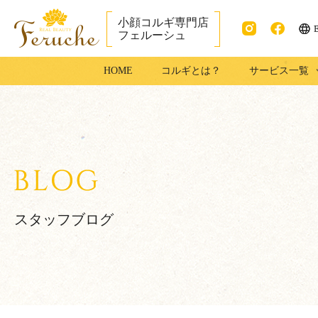
小顔コルギ専門店
フェルーシュ
ENG
Instag
faceb
銀座で小顔コル
HOME
コルギとは？
サービス一覧
ram
ook
ギ・足コルギは
フェルーシュ銀
座店
スタッフブログ