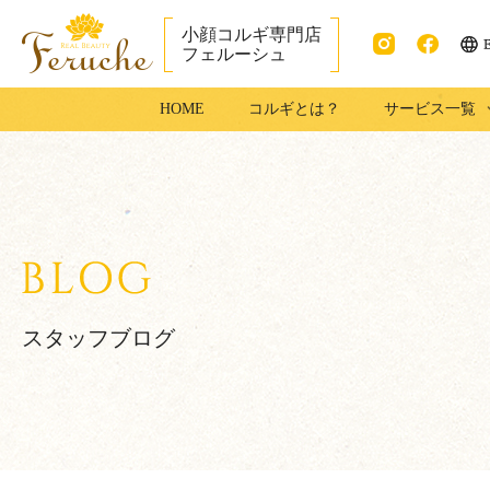
小顔コルギ専門店
フェルーシュ
ENG
Instag
faceb
銀座で小顔コル
HOME
コルギとは？
サービス一覧
ram
ook
ギ・足コルギは
フェルーシュ銀
座店
スタッフブログ