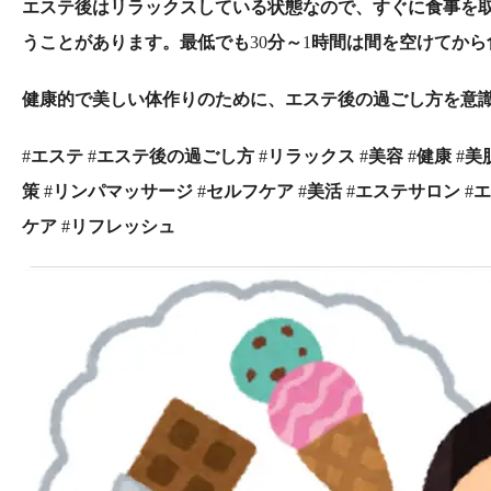
エステ後はリラックスしている状態なので、すぐに食事を
うことがあります。最低でも
30
分～
1
時間は間を空けてから
健康的で美しい体作りのために、エステ後の過ごし方を意
#
エステ
#
エステ後の過ごし方
#
リラックス
#
美容
#
健康
#
美
策
#
リンパマッサージ
#
セルフケア
#
美活
#
エステサロン
#
エ
ケア
#
リフレッシュ