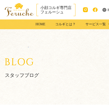
小顔コルギ専門店
フェルーシュ
ENG
Instag
faceb
銀座で小顔コル
HOME
コルギとは？
サービス一覧
ram
ook
ギ・足コルギは
フェルーシュ銀
座店
スタッフブログ