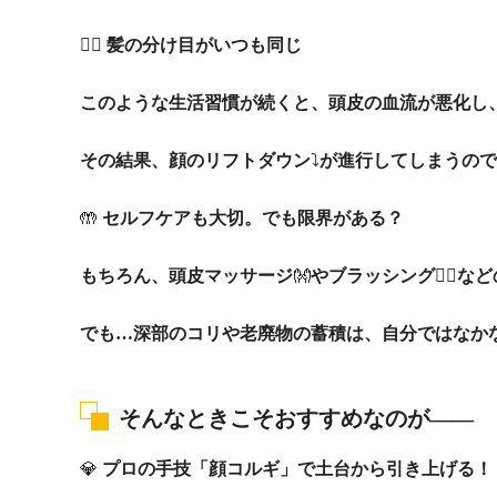
💇‍♀️
髪の分け目がいつも同じ
このような生活習慣が続くと、頭皮の血流が悪化し
その結果、顔のリフトダウン
⤵️
が進行してしまうので
🤲
セルフケアも大切。でも限界がある？
もちろん、頭皮マッサージ
👐
やブラッシング
💆‍♀️
など
でも…深部のコリや老廃物の蓄積は、自分ではなか
そんなときこそおすすめなのが――
💎
プロの手技「顔コルギ」で土台から引き上げる！