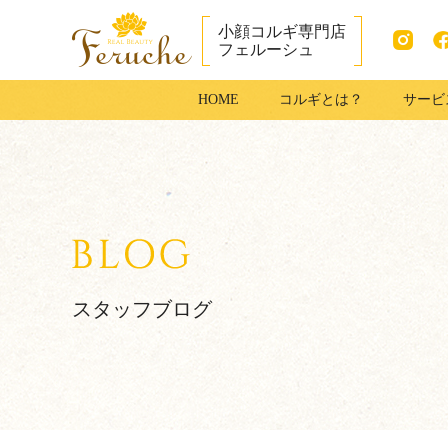
小顔コルギ専門店
フェルーシュ
Instag
fac
銀座で小顔コル
HOME
コルギとは？
サービ
ram
ook
ギ・足コルギは
フェルーシュ銀
座店
スタッフブログ