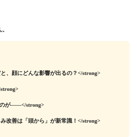
ん。
チだと、顔にどんな影響が出るの？</strong>
rong>
――</strong>
たるみ改善は「頭から」が新常識！</strong>