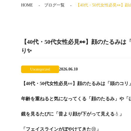
HOME
ブログ一覧
【40代・50代女性必見👀
【40代・50代女性必見👀】顔のたるみ
り✨
2026.06.10
Uncategorized
【40代・50代女性必見
👀
】顔のたるみは「頭のコリ
年齢を重ねると気になってくる「顔のたるみ」や「
鏡を見るたびに「昔より顔が下がって見える
💧
」
「フェイスラインがぼやけてきた
😢
」