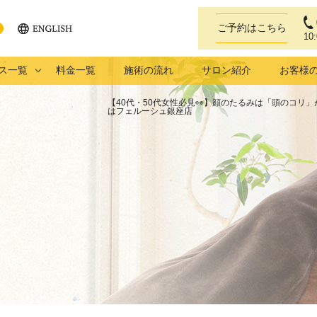
ご予約はこちら
10
ENGLISH
eb
ス一覧
料金一覧
施術の流れ
サロン紹介
お客様
【40代・50代女性必見👀】顔のたるみは「頭のコリ
はフェルーシュ銀座店