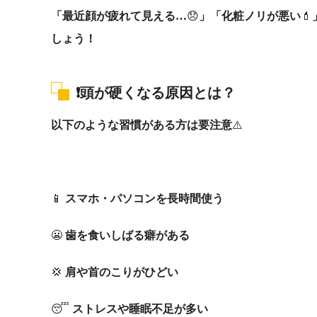
「最近顔が疲れて見える…
😞
」「化粧ノリが悪い
💄
しょう！
❗
頭が硬くなる原因とは？
以下のような習慣がある方は要注意
⚠️
📱
スマホ・パソコンを長時間使う
😬
歯を食いしばる癖がある
💢
肩や首のこりがひどい
😴
ストレスや睡眠不足が多い