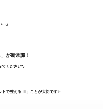
い…」
ら」が新常識！
みてください
💡
ットで整える
🧖‍♀️
」ことが大切です
✨