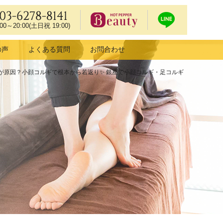
03-6278-8141
:00～20:00(土日祝 19:00)
ホットペッ
LIN
の声
よくある質問
お問合わせ
パービュー
Eで
ティーで予
予約
」が原因？小顔コルギで根本から若返り✨ 銀座で小顔コルギ・足コルギ
約