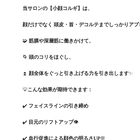
当サロンの【小顔コルギ】は、
顔だけでなく 頭皮・首・デコルテまでしっかりアプ
🧩
筋膜や深層筋に働きかけて、
🌀
頭のコリをほぐし、
⏫
顔全体をぐっと引き上げる力を引き出します
✨
💡
こんな効果が期待できます：
✔️
フェイスラインの引き締め
✔️
目元のリフトアップ
👁️
✔️
血行促進による顔色の明るさUP
🌸